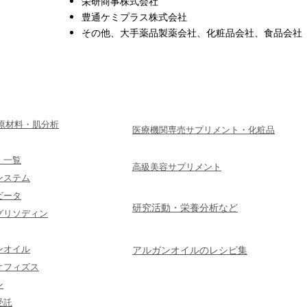
栄研商事株式会社
豊通ケミプラス株式会社
その他、大手薬品製薬会社、化粧品会社、食品会社
・原材料・肌分析
医療機関専売サプリメント・化粧品
 一覧
高級美容サプリメント
ンステム
ビータ
研究活動・栄養分析など
グリソディン
ンオイル
アルガンオイルのレシピ集
オフィズス
ン
受託