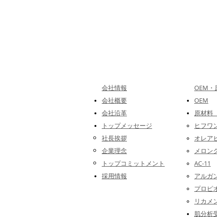
会社情報
OEM
会社概要
OEM
会社沿革
原材料
トップメッセージ
ヒフワ
社長挨拶
オレア
企業理念
メロン
トップコミットメント
AC-11
採用情報
アルガ
プロピ
リカメ
肌分析