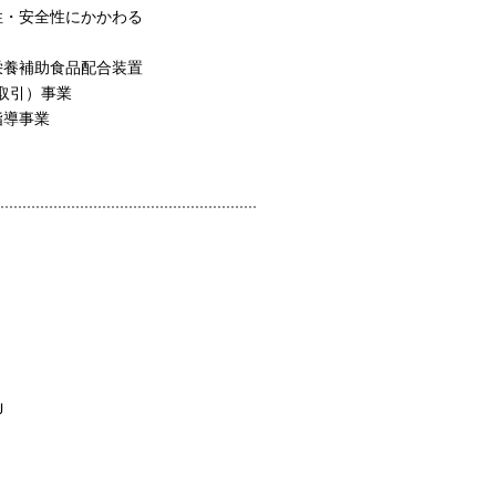
性・安全性にかかわる
栄養補助食品配合装置
間取引）事業
指導事業
Ｊ