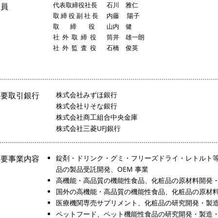
代表取締役社長
石川 雅仁
役員
取 締 役 副 社 長
内藤 陽子
取 締 役
山内 健
社 外 取 締 役
筒井 雄一朗
社 外 監 査 役
石橋 俊英
主要取引銀行
株式会社みずほ銀行
株式会社りそな銀行
株式会社商工組合中央金庫
株式会社三菱UFJ銀行
主要事業内容
錠剤・ドリンク・グミ・フリーズドライ・レトルト
品の製品受託開発、OEM 事業
高機能・高品質の機能性食品、化粧品の原材料開発
国外の高機能・高品質の機能性食品、化粧品の原材
医療機関専売サプリメント、化粧品の研究開発・製
ペットフード、ペット機能性食品の研究開発・製造