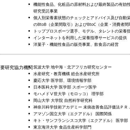
機能性食品、化粧品の原材料および最終製品の有効
研究受託事業
個人別栄養素状態のチェックとアドバイス及び自動
のBtoB（企業間取引）およびBtoC（企業・消費者
トッププロスポーツ選手、モデル、タレントの栄養
インターネットを利用した栄養指導サービスの提供
洋菓子・機能性食品の販売事業、飲食店の経営
主要研究協力機関
​筑波大学 地中海・北アフリカ研究センター
水産研究・教育機構 総合水産研究所
慶応大学 医学部、環境情報学部
日本医科大学 医学部 スポーツ医学
モハメドⅤ世大学（モロッコ） 理学部
岡山大学 大学院 自然科学研究科
神奈川科学技術アカデミー 未病改善食品評価法ＰＲ
アマゾン国立大学（エクアドル） 国際関係
キト・サンフランシスコ大学（エクアドル） 医学部
東京海洋大学 食品生産科学部門