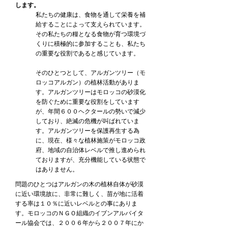
します。
私たちの健康は、食物を通して栄養を補
給することによって支えられています。
その私たちの糧となる食物が育つ環境づ
くりに積極的に参加することも、私たち
の重要な役割であると感じています。
そのひとつとして、アルガンツリー（モ
ロッコアルガン）の植林活動がありま
す。アルガンツリーはモロッコの砂漠化
を防ぐために重要な役割をしています
が、年間６００ヘクタールの勢いで減少
しており、絶滅の危機が叫ばれていま
す。アルガンツリーを保護再生する為
に、現在、様々な植林施策がモロッコ政
府、地域の自治体レベルで推し進められ
ておりますが、充分機能している状態で
はありません。
問題のひとつはアルガンの木の植林自体が砂漠
に近い環境故に、非常に難しく、苗が地に活着
する率は１０％に近いレベルとの事にありま
す。モロッコのＮＧＯ組織のイブンアルバイタ
ール協会では、２００６年から２００７年にか