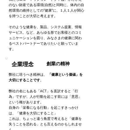
のない財産である環境(自然)と同時に、体内の自
然環境の維持としての”健康”に、１人１人が関心
を持つことが大切と考えます。
そのような健康を、製品、システム提案、情報
サービス、など、あらゆる形でお客様とのコミ
ュニケーションを図り、みなさまの健康に関わ
るベストパートナーでありたいと願っていま
す。
企業理念
創業の精神
弊社に培うべき精神は、
「健康という価値」を
大切にすることです
。
弊社の名にもある「
ACT」を直訳すると「行
為」ですが、人が行動を起こす前には「意思」
という種があります。
自身の「栄養になる行動」を起こすきっかけ
は、
「健康を大切にすること」
これは、ちょっと違う角度で考えると「健康を
失うことを恐れる」とも言えるのかもしれませ
ん。