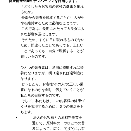
健康創造企業のナンバーワンを目指します。
「どうしたらお客様の究極の健康を創れ
るのか」
外部から栄養を摂取することが、人が生
命を維持するために必須なことです。
この行為は、長期にわたってカラダに大
きな影響を及ぼします。
そのため、すぐに目に現れるものでない
ため、間違ったことであっても、正しい
ことであっても、自分で理解することが
難しいものです。
ひとつの栄養素は、適切に摂取すれば栄
養になりますが、摂り過ぎれば過剰症に
なります。
どうしたら、お客様“その人”の正しい栄
養になるのかを創り、伝えていくことが
私たちの目指すものです。
そして、私たちは、このお客様の健康づ
くりを実現するために、３つの接点をも
ちます。
法人のお客様との原材料事業を
通して、原材料の一つひとつの普
及によって、広く、間接的にお客