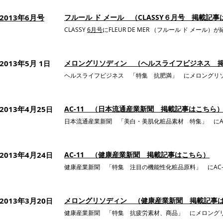
2013年6月号
フルール ド メール （CLASSY６月号 掲載記
CLASSY
6月号
にFLEUR DE MER （フルール ド メール
2013年5月 1
メロングリソディン （ヘルスライフビジネス 
日
ヘルスライフビジネス 「特集 抗肥満」 にメロングリ
2013年4月25
AC-11 （日本流通産業新聞 掲載記事はこちら
日
日本流通産業新聞 「美白・美肌化粧品素材 特集」 にAC
2013年4月24
AC-11 （健康産業新聞 掲載記事はこちら）
日
健康産業新聞 「特集 注目の機能性化粧品原料」 にAC-
2013年3月20
メロングリソディン （健康産業新聞 掲載記事
日
健康産業新聞 「特集 抗疲労素材、商品」 にメロング