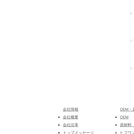
会社情報
OEM
会社概要
OEM
会社沿革
原材料
トップメッセージ
ヒフワ