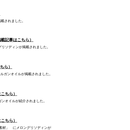
）
掲載されました。
掲載記事はこちら）
グリソディンが掲載されました。
こちら）
」 アルガンオイルが掲載されました。
はこちら）
ガンオイルが紹介されました。
はこちら）
素材」 にメロングリソディンが