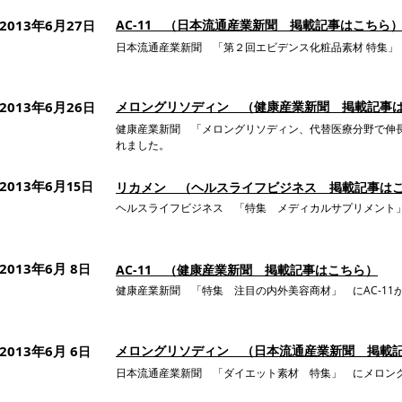
2013年6月27
AC-11 （日本流通産業新聞 掲載記事はこちら
日
日本流通産業新聞 「第２回エビデンス化粧品素材 特集」 
2013年6月26
メロングリソディン （健康産業新聞 掲載記事
日
健康産業新聞 「メロングリソディン、代替医療分野で伸
れました。
2013年6月
15日
リカメン （ヘルスライフビジネス 掲載記事は
ヘルスライフビジネス 「特集 メディカルサプリメント
2013年6月 8
日
AC-11 （健康産業新聞 掲載記事はこちら）
健康産業新聞 「特集 注目の内外美容商材」 にAC-11
2013年6月 6
メロングリソディン （日本流通産業新聞 掲載
日
日本流通産業新聞 「ダイエット素材 特集」 にメロン