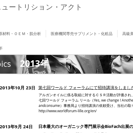
ニュートリション・アクト
原材料・ＯＥＭ・肌分析
医療機関専売サプリメント・化粧品
高級
年
2013年
ics
2013年10月 23
第七回ワールド フォーラムにて招待講演をしまし
日
アルガンオイルに係る取組に対するＣＳＲ活動が評価され
七回ワールド フォーラム リール（Yes, we change ! Another wa
andconsume）事務局より招待講演の依頼受け、当社の
http://www.worldforum-lille.org/en/
2013年9月 24
日本最大のオーガニック専門展示会BioFach出展
日