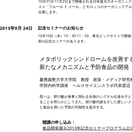
10月31日-11月2日まで開催される日本最大のオーガニック
スメ「フルール ド メール」とモロッコのオーガニックア
出展します。
2013年9月 24
記念セミナーのお知らせ
日
10月10日（木）10：30-11：50、東京ビックサイトで
表の記念セミナーがあります。
メタボリックシンドロームを改善す
新たなメカニズムと予防食品の開発
慶應義塾大学大学院 教授 政策・メディア研究
学部内科学講座 ヘルスサイエンスラボ代表渡辺
我々は、胆汁酸が食事と関わる全身のシグナル伝達分子と
ることを明らかにしてきた。胆汁酸代謝を介した新しいメ
と食品を用いた予防の可能性を提示する。
聴講の申し込み：
食品開発展示2013年記念セミナープログラム