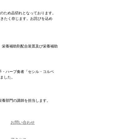
評のため品切れとなっております。
だきたく存じます。お詫びを込め
、栄養補助剤配合装置及び栄養補助
手・ハープ奏者「セシル・コルベ
きました。
栄養部門の講師を担当します。
お問い合わせ