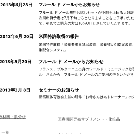
2013年6月28日
フルール ド メールからお知らせ
フルール ド メール無料お試しセットが予想を上回る大好
次回出荷予定は7月下旬ごろとなりますことをご了承いた
て、初めてご購入の方は10％OFFとさせていただきます。
2013年6月 20日
米国特許取得の報告
米国特許取得「栄養要求量算出装置、栄養補助剤提案装置
剤配合システム」
2013年5月20
フルール ド メールからお知らせ
日
フランス、ブルターニュ出身のワールド・ミュージック歌
ル」さんから、フルール ド メールのご愛用の声をいただ
2013年3月 8
セミナーのお知らせ
日
新宿区体育協会主催の研修「お母さんは名トレーナー」の
・原材料・肌分析
医療機関専売サプリメント・化粧品
 一覧