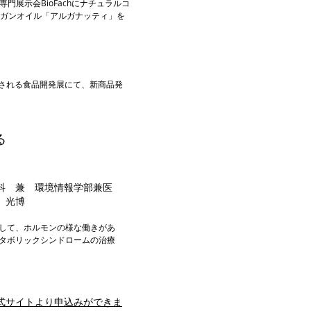
専門展示会BioFachにナチュラルコ
ルガンオイル「アルガナッティ」を
開催される食品開発展にて、新商品発
る
科 兼 環境情報学部兼医
 光博
して、ホルモンの様な働きがあ
タボリックシンドロームの治療
公式サイトより申込みができま