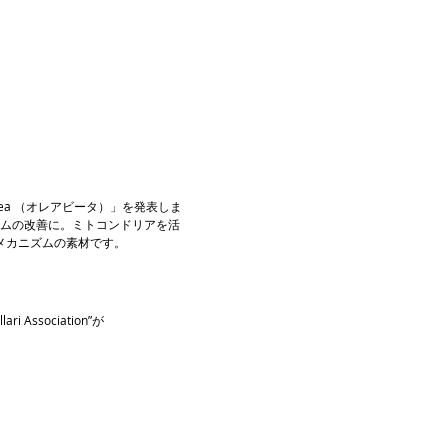
ea （オレアビータ）」を発表しま
ームの改善に。ミトコンドリアを活
メカニズムの素材です。
ssociation”が