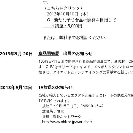
す
。
（こちらをクリック）
2013年10月10日（木）
G 新たな予防食品の開発を目指して
１講座：5,000円
または、弊社までお電話ください。
2013年9月 20
食品開発展
出展のお知らせ
日
10月9日-11日まで開催される食品開発展
にて、新素材「Ol
す。OLEAはオリーブはエキスで、メタボリックシンドロ
性させ、ダイエットとアンチエイジングに貢献する新しい
2013年9月12
TV放送のお知らせ
日
当社が輸入しているエクアドル産チョコレートの供給元“Kallari A
TVで紹介されます。
放映日：9月15日（日）PM6:10～6:42
放映局：NHK
番組：海外ネットワーク
http://www.nhk.or.jp/worldnet/